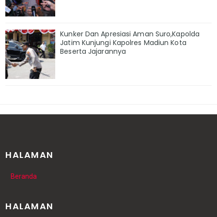
Kunker Dan Apresiasi Aman Suro,Kapolda
Jatim Kunjungi Kapolres Madiun Kota
Beserta Jajarannya
HALAMAN
Beranda
HALAMAN