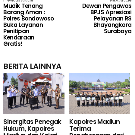
Previous Article
Next Article
Mudik Tenang
Dewan Pengawas
Barang Aman :
BPJS Apresiasi
Polres Bondowoso
Pelayanan RS
Buka Layanan
Bhayangkara
Penitipan
Surabaya
Kendaraan
Gratis!
BERITA LAINNYA
Kapolres Madiun
Sinergitas Penegak
Terima
Hukum, Kapolres