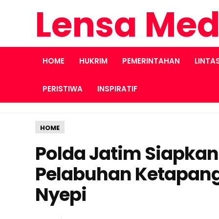
Lensa Med
HOME
HUKRIM
PEMERINTAHAN
LINTA
PERISTIWA
INSPIRATIF
HOME
Polda Jatim Siapkan 
Pelabuhan Ketapan
Nyepi