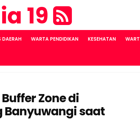
ia 19
S DAERAH
WARTA PENDIDIKAN
KESEHATAN
WART
Buffer Zone di
g Banyuwangi saat