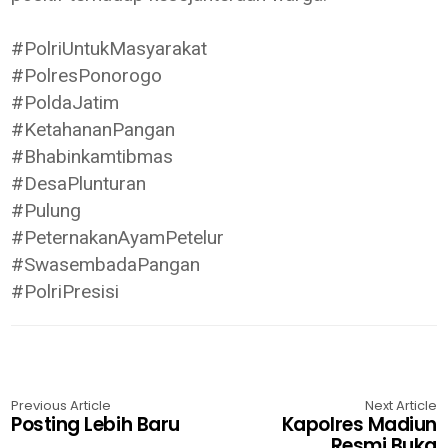
#PolriUntukMasyarakat
#PolresPonorogo
#PoldaJatim
#KetahananPangan
#Bhabinkamtibmas
#DesaPlunturan
#Pulung
#PeternakanAyamPetelur
#SwasembadaPangan
#PolriPresisi
Previous Article
Next Article
Posting Lebih Baru
Kapolres Madiun
Resmi Buka