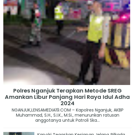
Polres Nganjuk Terapkan Metode SREG
Amankan Libur Panjang Hari Raya Idul Adha
2024
NGANJUK,LENSAMEDIA19.COM – Kapolres Nganjuk, AKBP
Muhammad, S.H., S.I.K., M.Si., menurunkan ratusan
anggotanya untuk Patroli Ska...
Kapolri Tegaskan Kesiapan Jelang Pilkada