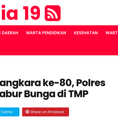
ia 19
S DAERAH
WARTA PENDIDIKAN
KESEHATAN
WART
angkara ke-80, Polres
abur Bunga di TMP
Twitter
Share on Pinterest