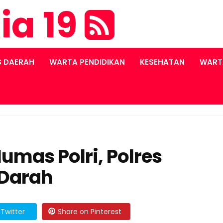
ia 19
S DAERAH
WARTA PENDIDIKAN
KESEHATAN
WART
Humas Polri, Polres
 Darah
Twitter
Share on Pinterest