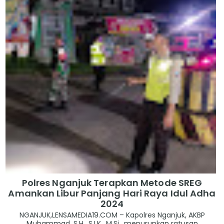
Polres Nganjuk Terapkan Metode SREG
Amankan Libur Panjang Hari Raya Idul Adha
2024
NGANJUK,LENSAMEDIA19.COM – Kapolres Nganjuk, AKBP
Muhammad, S.H., S.I.K., M.Si., menurunkan ratusan