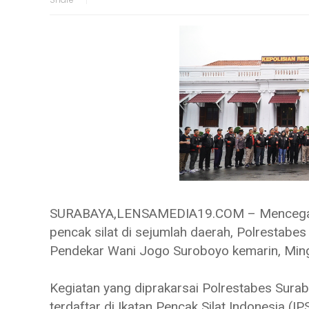
SURABAYA,LENSAMEDIA19.COM – Mencegah te
pencak silat di sejumlah daerah, Polrestabe
Pendekar Wani Jogo Suroboyo kemarin, Min
Kegiatan yang diprakarsai Polrestabes Sura
terdaftar di Ikatan Pencak Silat Indonesia (I