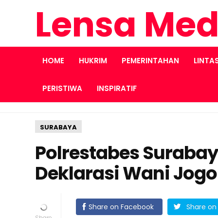
Lensa Med
HOME
HUKRIM
PEMERINTAHAN
LINTA
PERISTIWA
INSPIRATIF
SURABAYA
Polrestabes Surabay
Deklarasi Wani Jog
Share on Facebook
Share on 