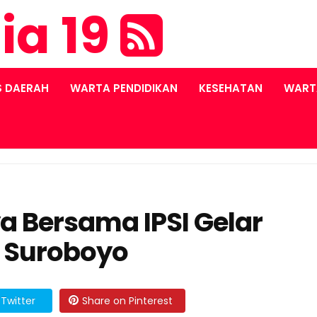
ia 19
S DAERAH
WARTA PENDIDIKAN
KESEHATAN
WART
a Bersama IPSI Gelar
o Suroboyo
Twitter
Share on Pinterest