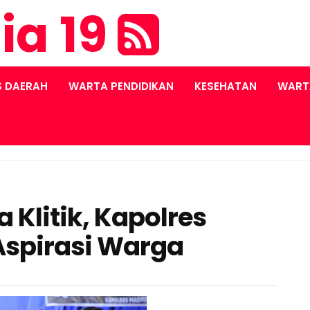
ia 19
S DAERAH
WARTA PENDIDIKAN
KESEHATAN
WART
 Klitik, Kapolres
spirasi Warga