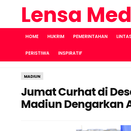
Lensa Med
HOME
HUKRIM
PEMERINTAHAN
LINTA
PERISTIWA
INSPIRATIF
MADIUN
Jumat Curhat di Desa
Madiun Dengarkan A