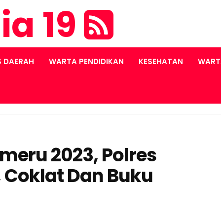
ia 19
S DAERAH
WARTA PENDIDIKAN
KESEHATAN
WART
meru 2023, Polres
 Coklat Dan Buku