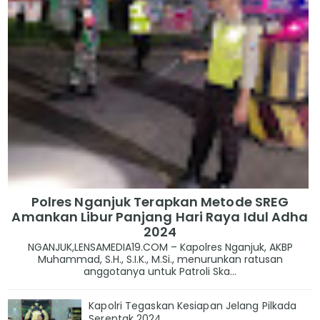
Polres Nganjuk Terapkan Metode SREG
Amankan Libur Panjang Hari Raya Idul Adha
2024
NGANJUK,LENSAMEDIA19.COM – Kapolres Nganjuk, AKBP
Muhammad, S.H., S.I.K., M.Si., menurunkan ratusan
anggotanya untuk Patroli Ska...
Kapolri Tegaskan Kesiapan Jelang Pilkada
Serentak 2024