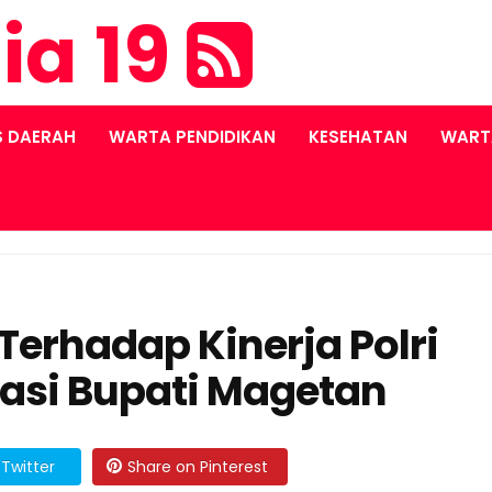
ia 19
S DAERAH
WARTA PENDIDIKAN
KESEHATAN
WART
Terhadap Kinerja Polri
iasi Bupati Magetan
Twitter
Share on Pinterest