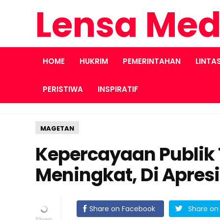
Lensa Med
HOME
HUKRIM
PEMERINTAHAN
LINTA
PERISTIWA
INSPIRATIF
MAGETAN
Kepercayaan Publik 
Meningkat, Di Apres
Share on Facebook
Share on 