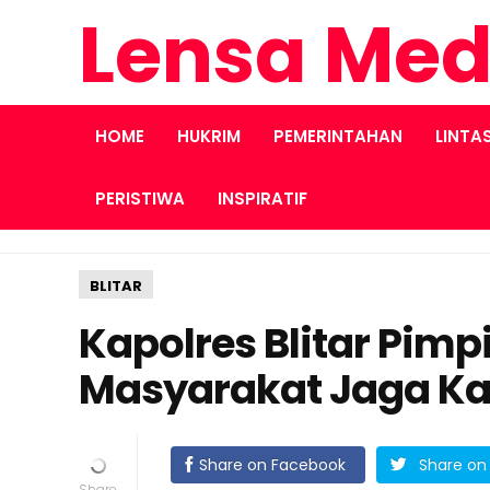
Lensa Med
HOME
HUKRIM
PEMERINTAHAN
LINTA
PERISTIWA
INSPIRATIF
BLITAR
Kapolres Blitar Pimpi
Masyarakat Jaga K
Share on Facebook
Share on 