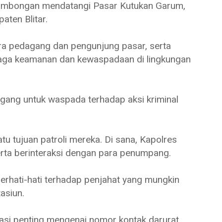
n rombongan mendatangi Pasar Kutukan Garum,
ten Blitar.
ra pedagang dan pengunjung pasar, serta
aga keamanan dan kewaspadaan di lingkungan
agang untuk waspada terhadap aksi kriminal
atu tujuan patroli mereka. Di sana, Kapolres
erta berinteraksi dengan para penumpang.
rhati-hati terhadap penjahat yang mungkin
tasiun.
rmasi penting mengenai nomor kontak darurat