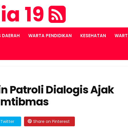
ia 19
S DAERAH
WARTA PENDIDIKAN
KESEHATAN
WART
n Patroli Dialogis Ajak
amtibmas
Twitter
Share on Pinterest