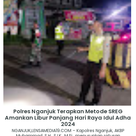
Polres Nganjuk Terapkan Metode SREG
Amankan Libur Panjang Hari Raya Idul Adha
2024
NGANJUK,LENSAMEDIA19.COM – Kapolres Nganjuk, AKBP
Muhammad, S.H., S.I.K., M.Si., menurunkan ratusan