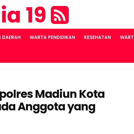
ia 19
S DAERAH
WARTA PENDIDIKAN
KESEHATAN
WART
apolres Madiun Kota
ada Anggota yang