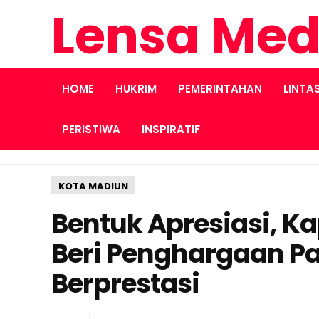
Lensa Med
HOME
HUKRIM
PEMERINTAHAN
LINTA
PERISTIWA
INSPIRATIF
KOTA MADIUN
Bentuk Apresiasi, K
Beri Penghargaan P
Berprestasi