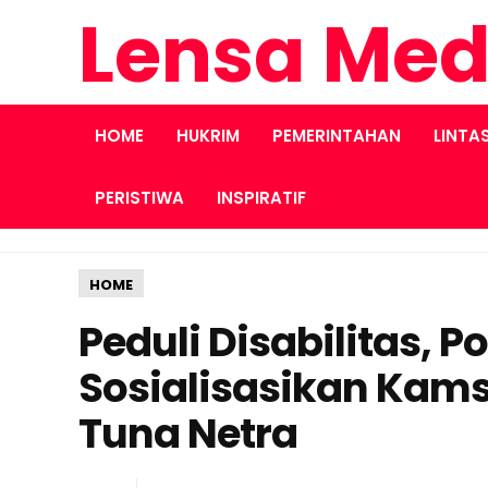
Lensa Med
HOME
HUKRIM
PEMERINTAHAN
LINTA
PERISTIWA
INSPIRATIF
HOME
Peduli Disabilitas, 
Sosialisasikan Kams
Tuna Netra