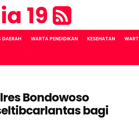
ia 19
S DAERAH
WARTA PENDIDIKAN
KESEHATAN
WART
Polres Bondowoso
eltibcarlantas bagi