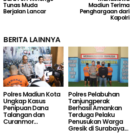
Tunas Muda
Madiun Terima
Berjalan Lancar
Penghargaan dari
Kapolri
BERITA LAINNYA
Polres Pelabuhan
Polres Madiun Kota
Tanjungperak
Ungkap Kasus
Berhasil Amankan
Penipuan Dana
Terduga Pelaku
Talangan dan
Penusukan Warga
Curanmor...
Gresik di Surabaya...