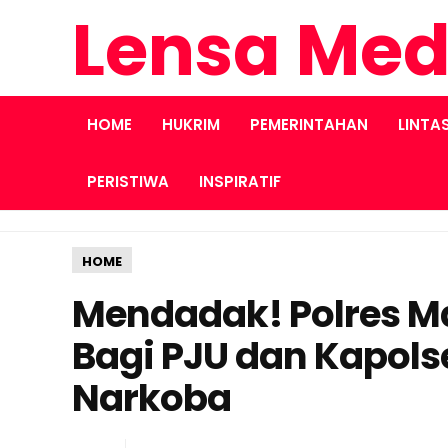
Lensa Med
HOME
HUKRIM
PEMERINTAHAN
LINTA
PERISTIWA
INSPIRATIF
HOME
Mendadak! Polres Ma
Bagi PJU dan Kapols
Narkoba