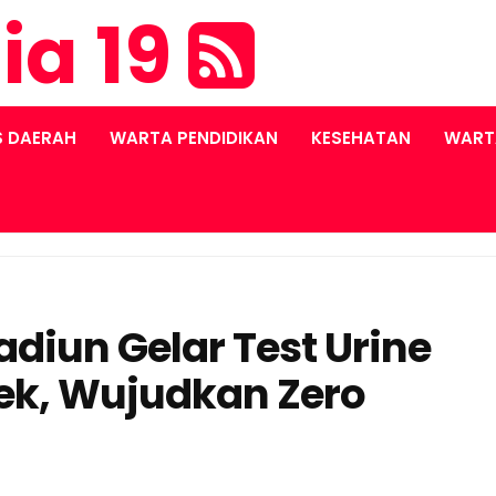
ia 19
S DAERAH
WARTA PENDIDIKAN
KESEHATAN
WART
diun Gelar Test Urine
ek, Wujudkan Zero