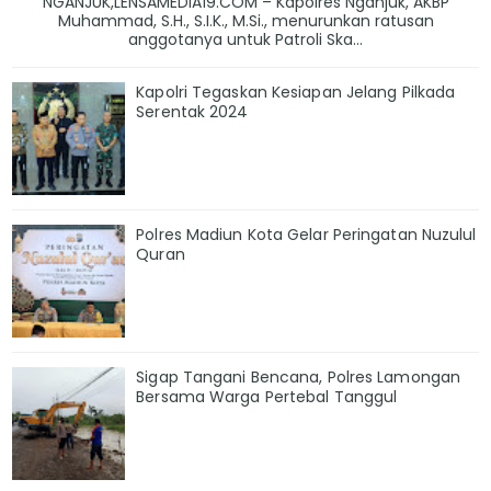
NGANJUK,LENSAMEDIA19.COM – Kapolres Nganjuk, AKBP
Muhammad, S.H., S.I.K., M.Si., menurunkan ratusan
anggotanya untuk Patroli Ska...
Kapolri Tegaskan Kesiapan Jelang Pilkada
Serentak 2024
Polres Madiun Kota Gelar Peringatan Nuzulul
Quran
Sigap Tangani Bencana, Polres Lamongan
Bersama Warga Pertebal Tanggul