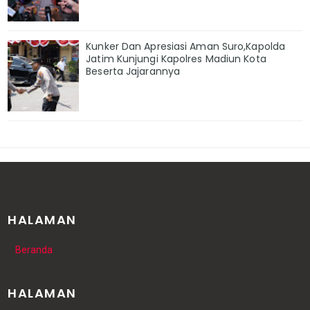
Kunker Dan Apresiasi Aman Suro,Kapolda
Jatim Kunjungi Kapolres Madiun Kota
Beserta Jajarannya
HALAMAN
Beranda
HALAMAN